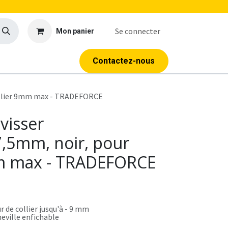
Se connecter
Mon panier
age
Outillage
Formations
Contactez-nous
collier 9mm max - TRADEFORCE
visser
,5mm, noir, pour
mm max - TRADEFORCE
r de collier jusqu'à - 9 mm
heville enfichable