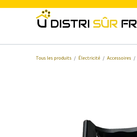
Se rendre au contenu
Chauffage
Plomberie Sanitaire
Electr
Tous les produits
Électricité
Accessoires