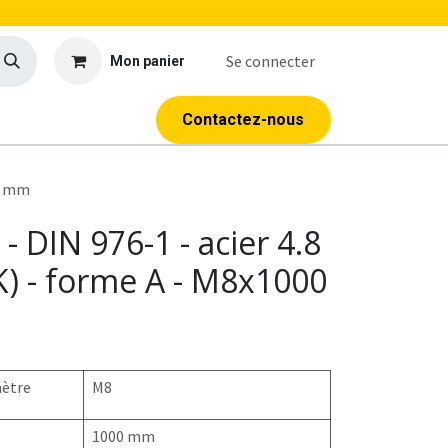
Se connecter
Mon panier
age
Outillage
Formations
Contactez-nous
00 mm
 - DIN 976-1 - acier 4.8
K) - forme A - M8x1000
mètre
M8
1000 mm