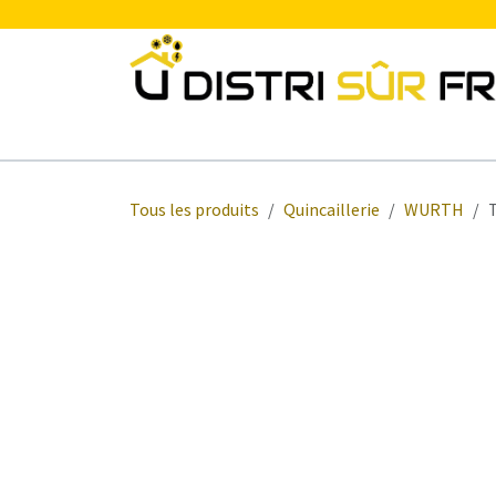
Se rendre au contenu
Chauffage
Plomberie Sanitaire
Electr
Tous les produits
Quincaillerie
WURTH
T