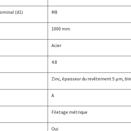
nominal (d1)
M8
1000 mm
Acier
4.8
Zinc, épaisseur du revêtement 5 µm, bleu
A
Filetage métrique
Oui