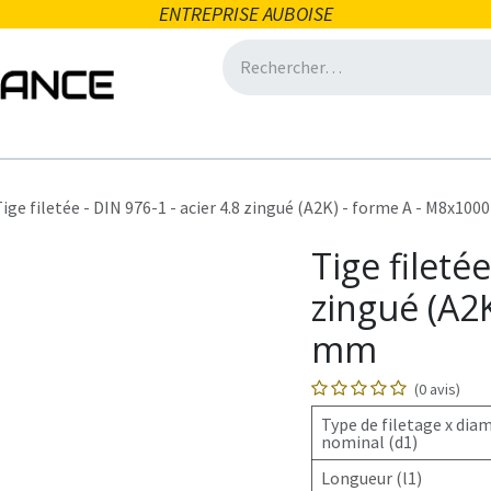
ENTREPRISE AUBOISE
icité
Domotique
Salle de bain
Ventilation
Eclair
ige filetée - DIN 976-1 - acier 4.8 zingué (A2K) - forme A - M8x10
Tige filetée
zingué (A2
mm
(0 avis)
Type de filetage x dia
nominal (d1)
Longueur (l1)