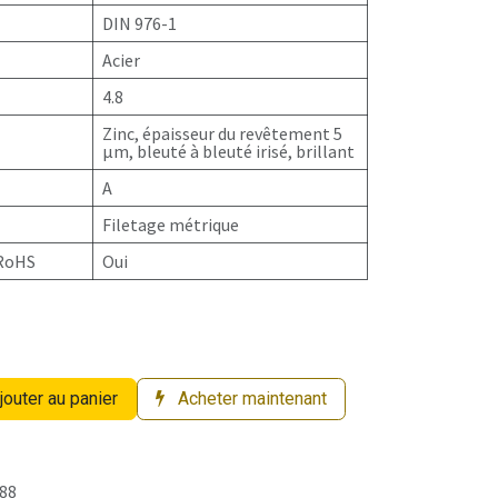
DIN 976-1
Acier
4.8
Zinc, épaisseur du revêtement 5
µm, bleuté à bleuté irisé, brillant
A
Filetage métrique
 RoHS
Oui
jouter au panier
Acheter maintenant
88