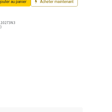
jouter au panier
Acheter maintenant
.10273N3
)