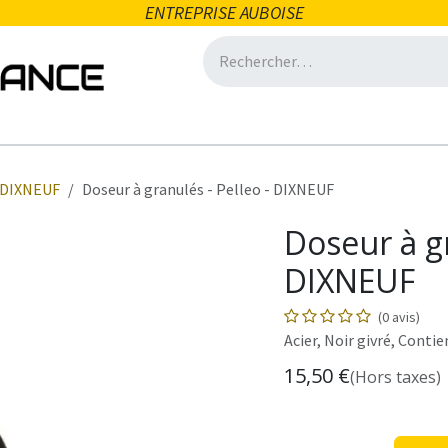
ENTREPRISE AUBOISE
icité
Domotique
Salle de bain
Ventilation
Eclair
DIXNEUF
Doseur à granulés - Pelleo - DIXNEUF
Doseur à gr
DIXNEUF
(0 avis)
Acier, Noir givré, Contie
15,50
€
(Hors taxes)