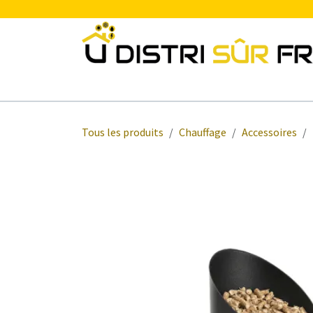
Se rendre au contenu
Chauffage
Plomberie Sanitaire
Electr
Tous les produits
Chauffage
Accessoires