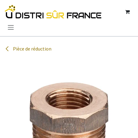
Se rendre au contenu
Pièce de réduction