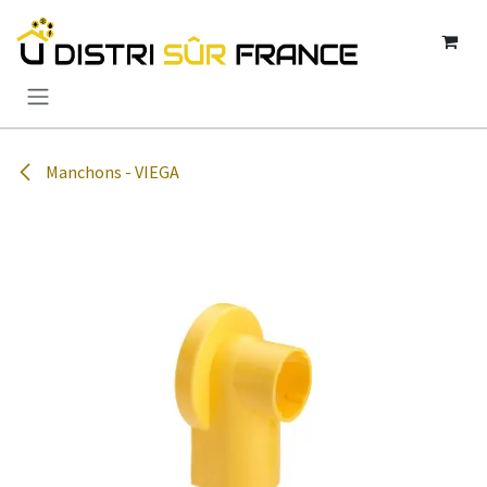
Se rendre au contenu
Manchons - VIEGA