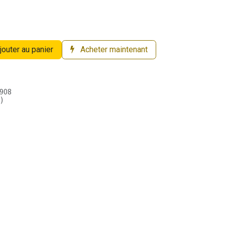
jouter au panier
Acheter maintenant
908
)