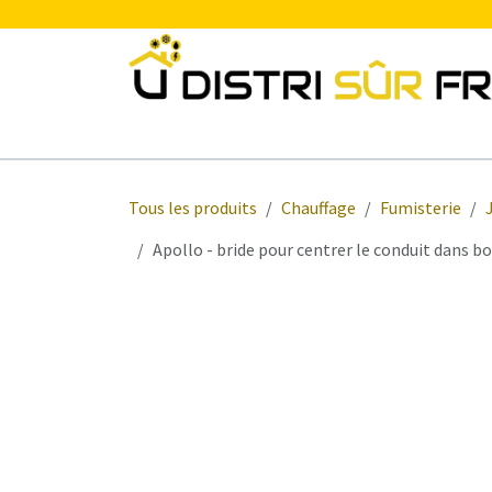
Se rendre au contenu
Chauffage
Plomberie Sanitaire
Electr
Tous les produits
Chauffage
Fumisterie
Apollo - bride pour centrer le conduit dans