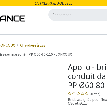
ENTREPRISE AUBOISE
icité
Domotique
Salle de bain
Ventilation
Eclair
JONCOUX
Chaudière à gaz
 boisseau massoné - PP Ø60-80-110 - JONCOUX
Apollo - br
conduit da
PP Ø60-80
(0 avis)
Bride araignée pour fl
Ø80 et Ø110.