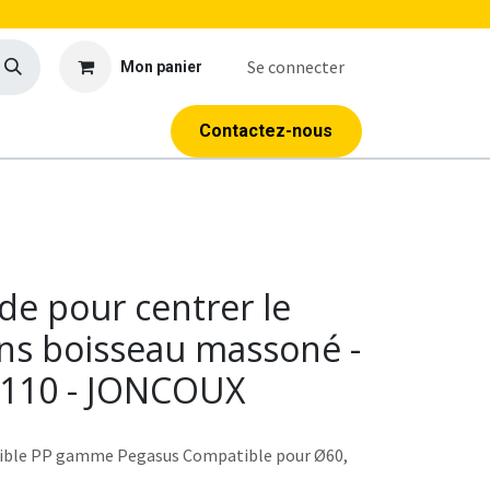
Se connecter
Mon panier
age
Outillage
Formations
Contactez-nous
ide pour centrer le
ns boisseau massoné -
-110 - JONCOUX
exible PP gamme Pegasus Compatible pour Ø60,