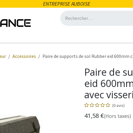
ENTREPRISE AUBOISE
icité
Domotique
Salle de bain
Ventilation
Eclair
eur
Accessoires
Paire de supports de sol Rubber eid 600mm c
Paire de s
eid 600mm
avec visser
(0 avis)
41,58
€
(Hors taxes)