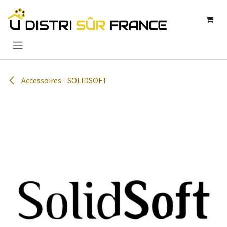
Se rendre au contenu
Accessoires - SOLIDSOFT