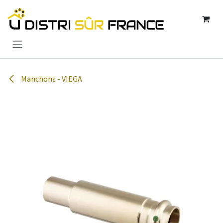
Se rendre au contenu
Manchons - VIEGA