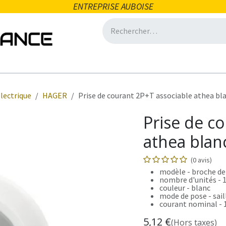
ENTREPRISE AUBOISE
icité
Domotique
Salle de bain
Ventilation
Eclair
lectrique
HAGER
Prise de courant 2P+T associable athea bl
Prise de c
athea blan
(0 avis)
modèle - broche de
nombre d'unités - 
couleur - blanc
mode de pose - sail
courant nominal - 
5,12
€
(Hors taxes)