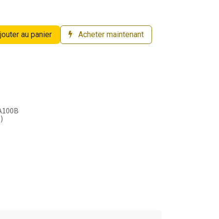
jouter au panier
Acheter maintenant
A100B
)