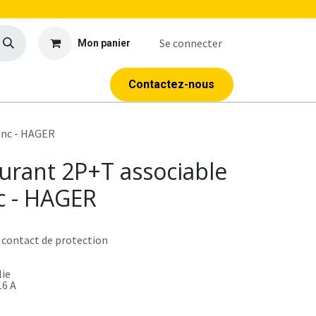
Se connecter
Mon panier
age
Outillage
Formations
Contactez-nous
anc - HAGER
ourant 2P+T associable
c - HAGER
 contact de protection
1
lie
16 A