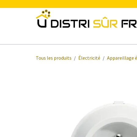
Se rendre au contenu
Chauffage
Plomberie Sanitaire
Electr
Tous les produits
Électricité
Appareillage é